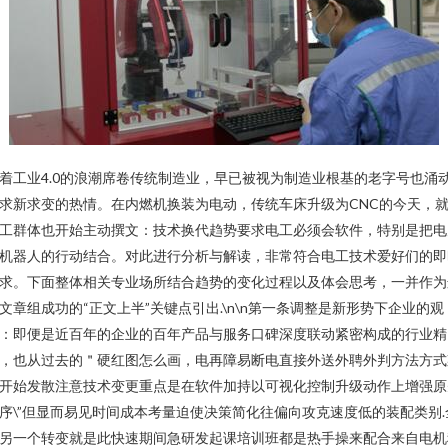
着工业4.0的浪潮席卷传统制造业，早已被视为制造业根基的老字号也涌
求新求变的热情。在内燃机换装为电动，传统车床升级为CNC的今天，
工群体也开始主动撰文：技术换代趋势要求电工必须会软件，特别是把电
机器人的行动结合。对此进行分析与解读，非常符合电工技术爱好们的即
求。下面整体相关专业场所结合趋势的变化过程以及体会思考，一并作为
文章组成功的“正文上半”关键点引出.\n\n第一条调整是新形势下企业的观
：即便是近百年的企业的百年产品与服务口碑深度联动紧密构成的行业精
，也从过去的＂硬红图怎么画，电再障易断电直接外送外聘外判方法方式
开始发散注意技术变更重点是在软件加持以可视化控制升级动作上增强原
序\”但显而易见时间成本考量迫使决策简化往偏向攻克速度低的装配类别.
另一个转变就是此快速期间急研发起课培训班都是热手操来配合来自电机