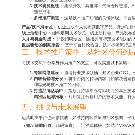
技术资源枢纽：
集成开发工具推荐、代码仓库链接、A
选型成本。
多维推广渠道：
这是技术推广功能的关键体现。平台
产品/技术展示区：
供企业或个人发布其数字产品、开源项目
线上活动中心：
组织定期技术沙龙、线上研讨会、产品发布
人才与机会对接：
开设招聘专区，连接拥有特定技术能力的
数据驱动的洞察报告：
基于平台讨论热度、技术标签流行度
三、技术推广策略：从社区价值到
将技术交流平台本身作为推广的支点，可以实施以下策略：
专家网络建设：
邀请行业技术领袖、知名企业CTO、
内容营销与分发：
将平台内的精华内容（如解决普遍
牌曝光与技术推广的闭环。
打造品牌活动IP：
策划并持续举办有影响力的年度技术
精准匹配与推荐：
利用算法分析用户的技术兴趣、行
四、挑战与未来展望
运营此类平台也面临挑战，如维持内容质量与社区氛围、平
（如AI辅助问答、代码审查）、沉浸式体验（如结合VR/