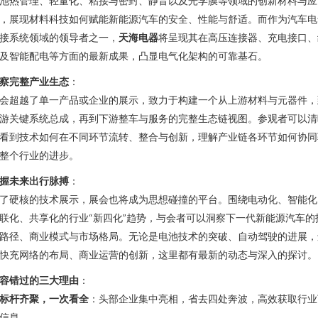
池热管理、轻量化、粘接与密封、静音以及光学膜等领域的创新材料与应
，展现材料科技如何赋能新能源汽车的安全、性能与舒适。而作为汽车电
接系统领域的领导者之一，
天海电器
将呈现其在高压连接器、充电接口、
及智能配电等方面的最新成果，凸显电气化架构的可靠基石。
察完整产业生态
：
会超越了单一产品或企业的展示，致力于构建一个从上游材料与元器件，
游关键系统总成，再到下游整车与服务的完整生态链视图。参观者可以清
看到技术如何在不同环节流转、整合与创新，理解产业链各环节如何协同
整个行业的进步。
握未来出行脉搏
：
了硬核的技术展示，展会也将成为思想碰撞的平台。围绕电动化、智能化
联化、共享化的行业“新四化”趋势，与会者可以洞察下一代新能源汽车的
路径、商业模式与市场格局。无论是电池技术的突破、自动驾驶的进展，
快充网络的布局、商业运营的创新，这里都有最新的动态与深入的探讨。
容错过的三大理由
：
标杆齐聚，一次看全
：头部企业集中亮相，省去四处奔波，高效获取行业
信息。