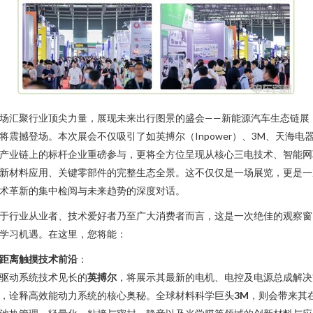
场汇聚行业顶尖力量，展现未来出行图景的盛会——新能源汽车生态链展
将震撼登场。本次展会不仅吸引了如英搏尔（Inpower）、3M、天海电
产业链上的标杆企业重磅参与，更将全方位呈现从核心三电技术、智能网
新材料应用、关键零部件的完整生态全景。这不仅仅是一场展览，更是一
术革新的集中检阅与未来趋势的深度对话。
于行业从业者、技术爱好者乃至广大消费者而言，这是一次绝佳的观察窗
学习机遇。在这里，您将能：
距离触摸技术前沿
：
驱动系统技术见长的
英搏尔
，将展示其最新的电机、电控及电源总成解决
，诠释高效能动力系统的核心奥秘。全球材料科学巨头
3M
，则会带来其